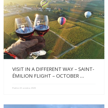
This autumn, we had the pleasure to welcome our friends, […]
VISIT IN A DIFFERENT WAY – SAINT-
ÉMILION FLIGHT – OCTOBER …
Publié
22 octobre 2020