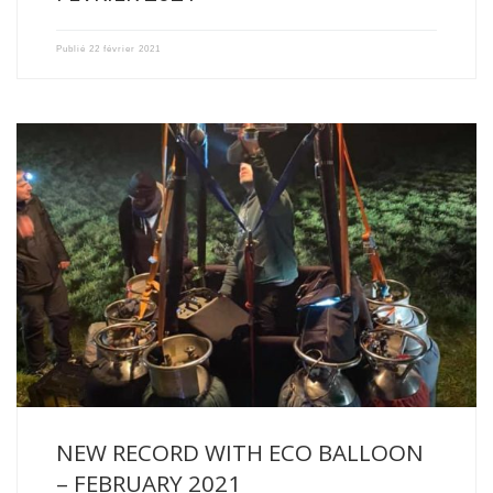
Publié
22 février 2021
With a flight of 11h53 and 736 kilometres covered, Alex […]
NEW RECORD WITH ECO BALLOON
– FEBRUARY 2021