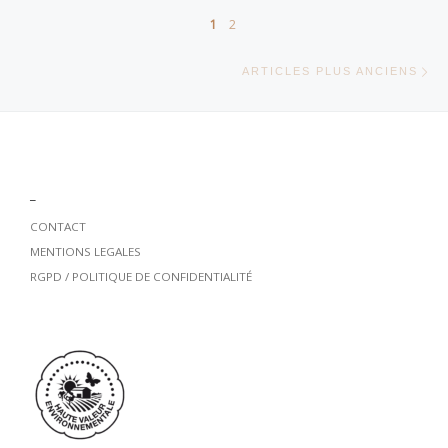
Navigation dans les articles
1
2
Ar
ARTICLES PLUS ANCIENS
_
CONTACT
MENTIONS LEGALES
RGPD / POLITIQUE DE CONFIDENTIALITÉ