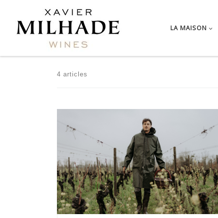
Passer au contenu
LA MAISON
4 articles
Année 2020 : Première année de conversion pour le
Château Boutisse […]