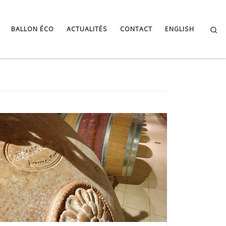
Se
BALLON ÉCO
ACTUALITÉS
CONTACT
ENGLISH
DE NOUVEAUX CONTENANTS ONT FAIT LEUR APPARITION
DANS NOS CHAIS […]