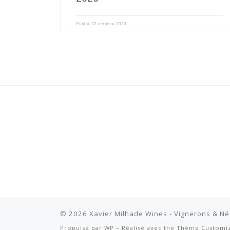
Publié
22 octobre 2020
© 2026
Xavier Milhade Wines - Vignerons & N
Propulsé par
WP
– Réalisé avec the
Thème Customi