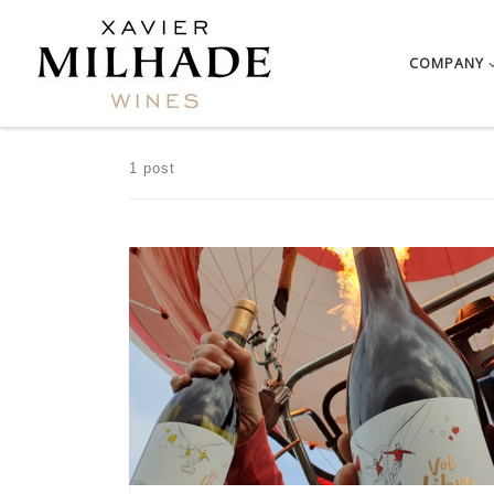
Skip to content
COMPANY
1 post
Flight over the Fronsadais this morning with our
newborn, VOL […]