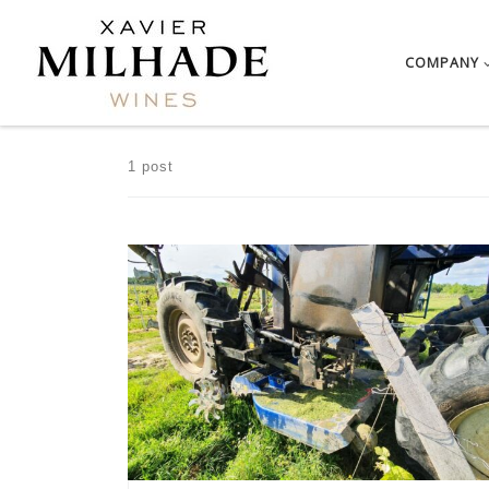
Skip to content
COMPANY
1 post
Passionate from father to son about vineyards and
wine, our […]