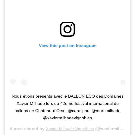
View this post on Instagram
Nous étions présents avec le BALLON ECO des Domaines
Xavier Milhade lors du 42eme festival international de
ballons de Chateau-d'Oex ! @carailpaul @marcmilhade
@xaviermilhadevignobles
A post shared by
Xavier Milhade Vignobles
(@xaviermilhadevignobles) on