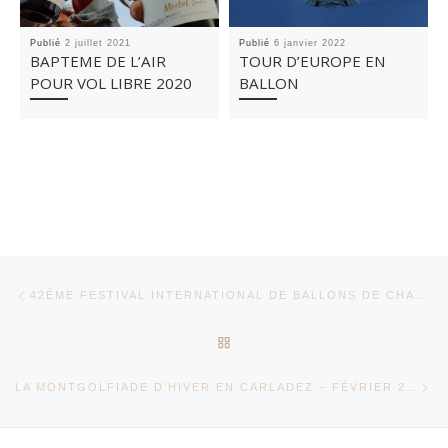
Publié
2 juillet 2021
Publié
6 janvier 2022
BAPTEME DE L’AIR
TOUR D’EUROPE EN
POUR VOL LIBRE 2020
BALLON
Parcourir les articles
Article précédent
42ÈME FESTIVAL INTERNATIONAL DE BALLONS DE CHATEAU-D’OEX – JANVIER 2020
RETOUR À LA LISTE DES AR
Ar
LA MONTGOLFIADE D’HIVER EN CARLADEZ – FÉVRIER 2020