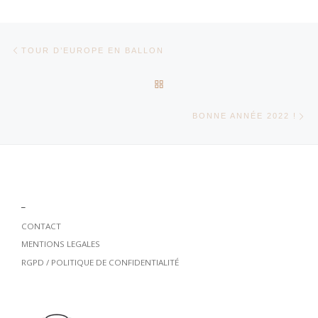
Parcourir les articles
Article précédent
TOUR D’EUROPE EN BALLON
RETOUR À LA LISTE DES AR
Ar
BONNE ANNÉE 2022 !
_
CONTACT
MENTIONS LEGALES
RGPD / POLITIQUE DE CONFIDENTIALITÉ