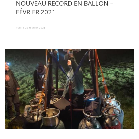
NOUVEAU RECORD EN BALLON –
FÉVRIER 2021
Publié
22 février 2021
With a flight of 11h53 and 736 kilometres covered, Alex […]