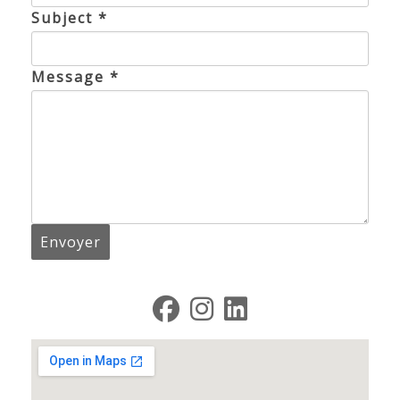
Subject *
Message *
fab fa-facebook
fab fa-instagram
fab fa-linkedin